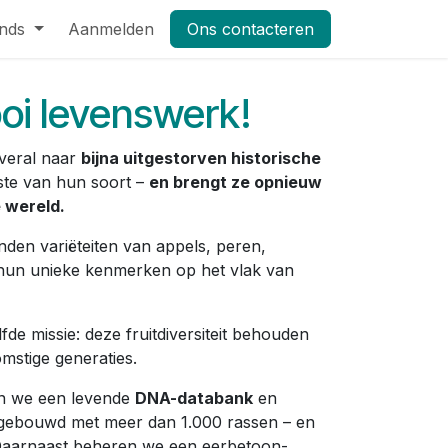
nds
Pers
Aanmelden
Shop
Vacatures
Ons contacteren
Masterclass Leifruit 2026_dag
oi levenswerk!
veral naar
bijna uitgestorven historische
ste van hun soort –
en brengt ze opnieuw
 wereld.
nden variëteiten van appels, peren,
hun unieke kenmerken op het vlak van
e missie: deze fruitdiversiteit behouden
mstige generaties.
en we een levende
DNA-databank
en
ebouwd met meer dan 1.000 rassen – en
s. Daarnaast beheren we een eerbetoon-