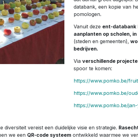
databank, een kopie van he
pomologen.
Vanuit deze
ent-databank
aanplanten op scholen, i
(steden en gemeenten),
woo
bedrijven.
Via
verschillende project
spoor te komen:
https://www.pomko.be/fruit
https://www.pomko.be/oud
https://www.pomko.be/jan
iversiteit vereist een duidelijke visie en strategie.
Rasecht
bben we een
QR-code systeem
ontwikkeld waarmee we verl