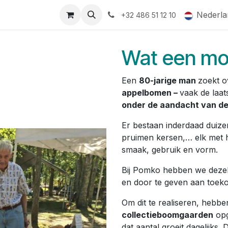
ormingsaanbod
QR-labels
Leifruit
Subsidiedossiers
Nederla
+32 486 51 12 10
Wat een mo
Een
80-jarige man
zoekt o
appelbomen –
vaak de laat
onder de aandacht van de
Er bestaan inderdaad duize
pruimen kersen,… elk met 
smaak, gebruik en vorm.
Bij Pomko hebben we dezelfd
en door te geven aan toeko
Om dit te realiseren, hebb
collectieboomgaarden
opg
dat aantal groeit dagelijk