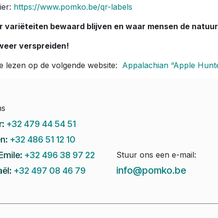
ier:
https://www.pomko.be/qr-labels
r variëteiten bewaard blijven en waar mensen de natuur
weer verspreiden!
je lezen op de volgende website:
Appalachian “Apple Hunte
ns
r:
+32 479 44 54 51
n:
+32 486 51 12 10
Emile:
+32 496 38 97 22
Stuur ons een e-mail:
info@pomko.be
ël:
+32 497 08 46 79