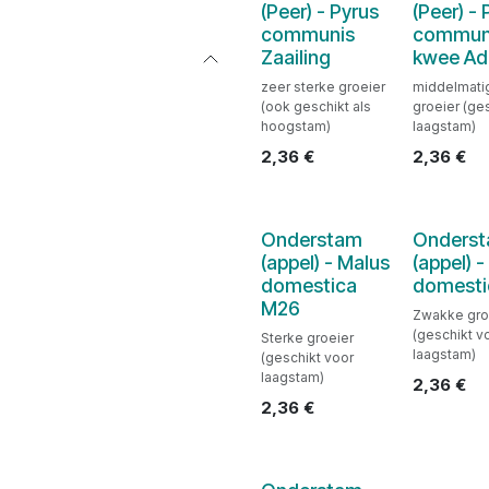
(Peer) - Pyrus
(Peer) - 
communis
commun
Zaailing
kwee A
zeer sterke groeier
middelmati
(ook geschikt als
groeier (ges
hoogstam)
laagstam)
2,36
€
2,36
€
Onderstam
Onders
(appel) - Malus
(appel) 
domestica
domesti
M26
Zwakke gro
(geschikt v
Sterke groeier
laagstam)
(geschikt voor
laagstam)
2,36
€
2,36
€