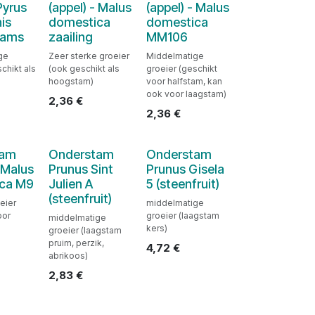
Pyrus
(appel) - Malus
(appel) - Malus
is
domestica
domestica
dams
zaailing
MM106
ge
Zeer sterke groeier
Middelmatige
chikt als
(ook geschikt als
groeier (geschikt
hoogstam)
voor halfstam, kan
ook voor laagstam)
2,36
€
2,36
€
tam
Onderstam
Onderstam
- Malus
Prunus Sint
Prunus Gisela
ca M9
Julien A
5 (steenfruit)
(steenfruit)
eier
middelmatige
oor
groeier (laagstam
middelmatige
kers)
groeier (laagstam
pruim, perzik,
4,72
€
abrikoos)
2,83
€