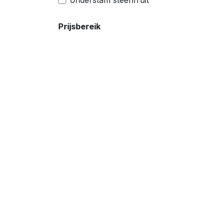
onderstam steenfruit
Prijsbereik