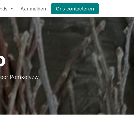
nds
Pers
Aanmelden
Shop
Vacatures
Ons contacteren
Masterclass Leifruit 2026_dag
p
 door Pomko vzw