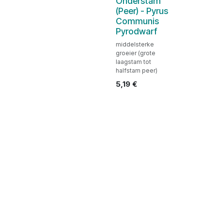
Onderstam
(Peer) - Pyrus
Communis
Pyrodwarf
middelsterke
groeier (grote
laagstam tot
halfstam peer)
5,19
€