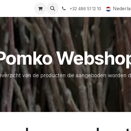
ormingsaanbod
QR-labels
Leifruit
Subsidiedossiers
Nederla
+32 486 51 12 10
Pomko Websho
overzicht van de producten die aangeboden worden