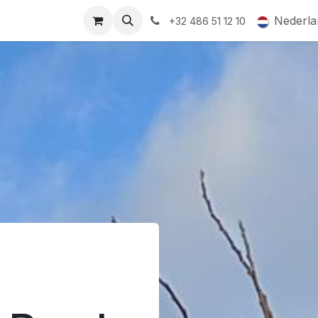
ormingsaanbod
QR-labels
Leifruit
Subsidiedossiers
Nederla
+32 486 51 12 10