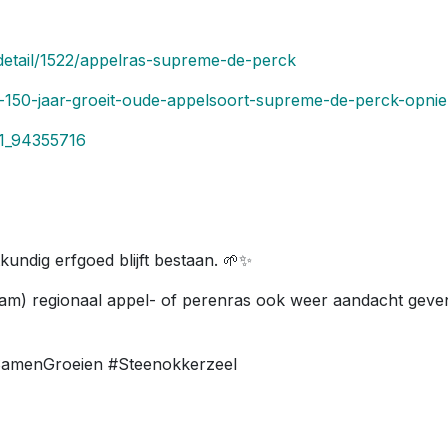
detail/1522/appelras-supreme-de-perck
a-150-jaar-groeit-oude-appelsoort-supreme-de-perck-opni
21_94355716
kundig erfgoed blijft bestaan. 🌱✨
zaam) regionaal appel- of perenras ook weer aandacht geve
SamenGroeien #Steenokkerzeel