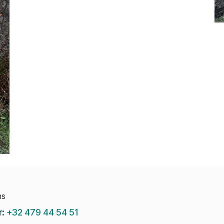
ns
r:
+32 479 44 54 51