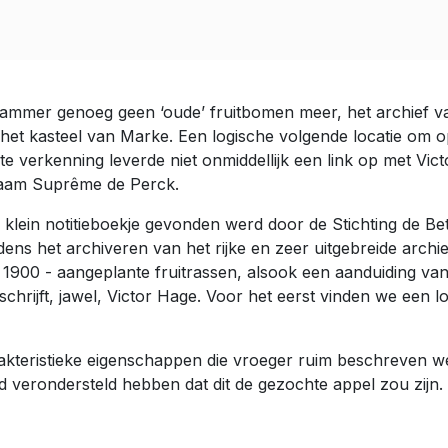
jammer genoeg geen ‘oude’ fruitbomen meer, het archief va
p het kasteel van Marke. Een logische volgende locatie om 
e verkenning leverde niet onmiddellijk een link op met Victo
naam Suprême de Perck.
 klein notitieboekje gevonden werd door de Stichting de Be
dens het archiveren van het rijke en zeer uitgebreide archi
 1900 - aangeplante fruitrassen, alsook een aanduiding van 
schrijft, jawel, Victor Hage. Voor het eerst vinden we een 
rakteristieke eigenschappen die vroeger ruim beschreven 
d verondersteld hebben dat dit de gezochte appel zou zijn.