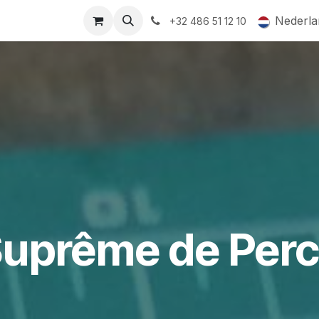
ormingsaanbod
QR-labels
Leifruit
Subsidiedossiers
Nederla
+32 486 51 12 10
uprême de Per