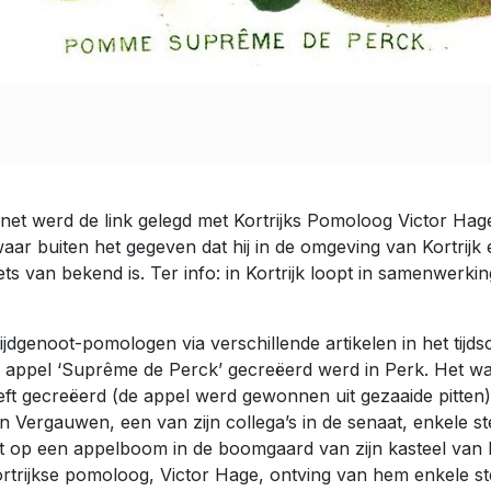
ernet werd de link gelegd met Kortrijks Pomoloog Victor Ha
ar buiten het gegeven dat hij in de omgeving van Kortrijk e
iets van bekend is. Ter info: in Kortrijk loopt in samenwe
genoot-pomologen via verschillende artikelen in het tijdschr
 de appel ‘Suprême de Perck’ gecreëerd werd in Perk. Het wa
eeft gecreëerd (de appel werd gewonnen uit gezaaide pitte
 Vergauwen, een van zijn collega’s in de senaat, enkele s
nt op een appelboom in de boomgaard van zijn kasteel van
trijkse pomoloog, Victor Hage, ontving van hem enkele 