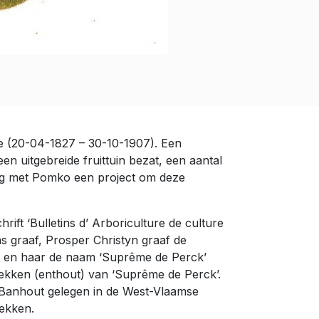
ge (20-04-1827 – 30-10-1907). Een
en uitgebreide fruittuin bezat, een aantal
rking met Pomko een project om deze
ift ‘Bulletins d’ Arboriculture de culture
s graaf, Prosper Christyn graaf de
n) en haar de naam ‘Suprême de Perck’
tekken (enthout) van ‘Suprême de Perck’.
 Banhout gelegen in de West-Vlaamse
stekken.