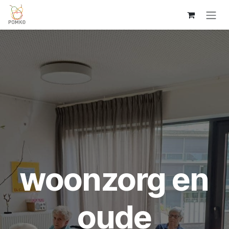
Overslaan naar inhoud
woonzorg en
oude