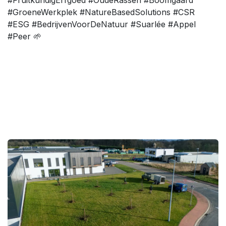
#FruitkundigErfgoed #OudeRassen #Boomgaard
#GroeneWerkplek #NatureBasedSolutions #CSR
#ESG #BedrijvenVoorDeNatuur #Suarlée #Appel
#Peer 🌱