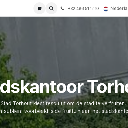
ormingsaanbod
QR-labels
Leifruit
Subsidiedossiers
Nederla
+32 486 51 12 10
adskantoor Torh
Stad Torhout kiest resoluut om de stad te verfruiten.
n subliem voorbeeld is de fruittuin aan het stadskanto