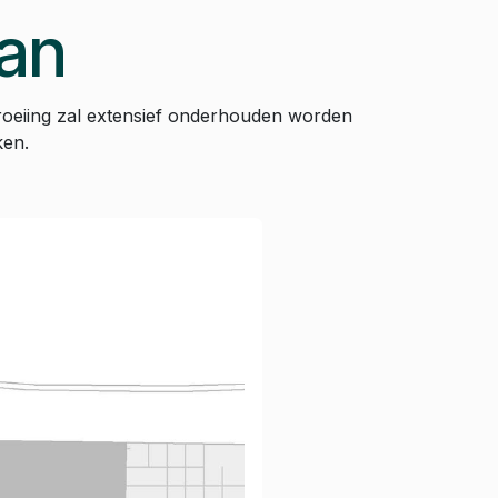
lan
roeiing zal extensief onderhouden worden
ken.