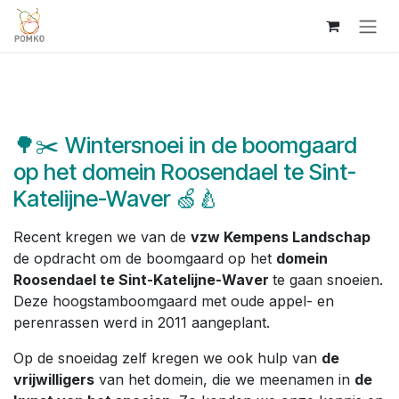
Overslaan naar inhoud
🌳✂️ Wintersnoei in de boomgaard
op het domein Roosendael te Sint-
Katelijne-Waver 🍏🍐
Recent kregen we van de
vzw Kempens Landschap
de opdracht om de boomgaard op het
domein
Roosendael te Sint-Katelijne-Waver
te gaan snoeien.
Deze hoogstamboomgaard met oude appel- en
perenrassen werd in 2011 aangeplant.
Op de snoeidag zelf kregen we ook hulp van
de
vrijwilligers
van het domein, die we meenamen in
de