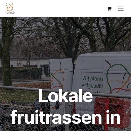
Overslaan naar inhoud
Lokale
fruitrassen in