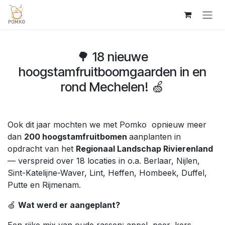
Overslaan naar inhoud
🌳 18 nieuwe
hoogstamfruitboomgaarden in en
rond Mechelen! 🍏
Ook dit jaar mochten we met Pomko opnieuw meer
dan
200 hoogstamfruitbomen
aanplanten in
opdracht van het
Regionaal Landschap Rivierenland
— verspreid over 18 locaties in o.a. Berlaar, Nijlen,
Sint-Katelijne-Waver, Lint, Heffen, Hombeek, Duffel,
Putte en Rijmenam.
🍏
Wat werd er aangeplant?
Een rijke mix van oude rassen: appel, peer, kers,