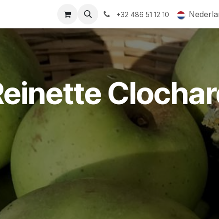
ormingsaanbod
QR-labels
Leifruit
Subsidiedossiers
Nederla
+32 486 51 12 10
einette Clochard