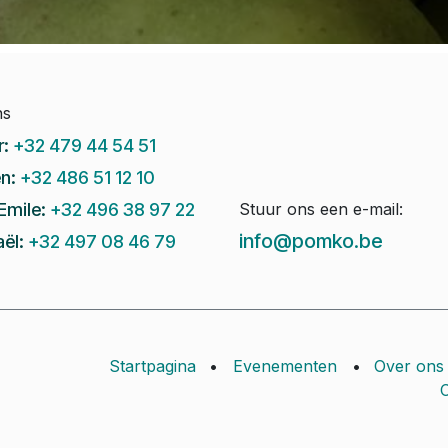
ns
r:
+32 479 44 54 51
n:
+32 486 51 12 10
Emile:
+32 496 38 97 22
Stuur ons een e-mail:
info@pomko.be
ël:
+32 497 08 46 79
Startpagina
•
Evenementen
•
Over ons
C