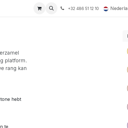
ormingsaanbod
QR-labels
Leifruit
Subsidiedossiers
Nederla
+32 486 51 12 10
 Verzamel
ng platform.
we rang kan
stone hebt
n te