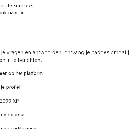
us. Je kunt ook
ink naar de
 je vragen en antwoorden, ontvang je badges omdat 
n in je berichten.
reer op het platform
 je profiel
 2000 XP
i een cursus
een certificering