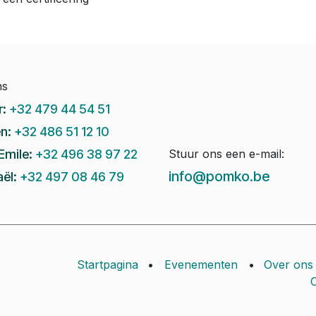
ns
r:
+32 479 44 54 51
n:
+32 486 51 12 10
Emile:
+32 496 38 97 22
Stuur ons een e-mail:
info@pomko.be
ël:
+32 497 08 46 79
Startpagina
•
Evenementen
•
Over ons
C