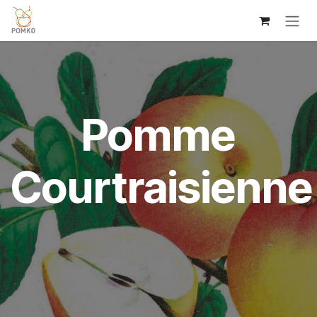
Overslaan naar inhoud
Pomme
Courtraisienne