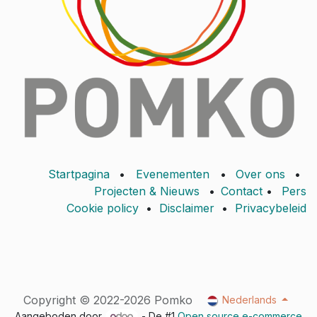
Startpagina
•
Evenementen
•
Over ons
•
Projecten & Nieuws
•
Contact
•
Pers
Cookie policy
•
Disclaimer
•
Privacybeleid
Copyright © 2022-2026 Pomko
Nederlands
Aangeboden door
- De #1
Open source e-commerce