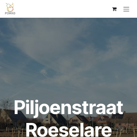
Overslaan naar inhoud
Piljoenstraat
Roeselare