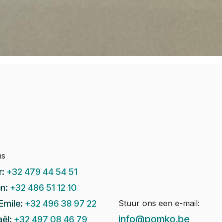
ns
r:
+32 479 44 54 51
n:
+32 486 51 12 10
Emile:
+32 496 38 97 22
Stuur ons een e-mail:
info@pomko.be
ël:
+32 497 08 46 79