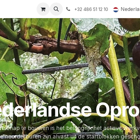
ormingsaanbod
QR-labels
Leifruit
Subsidiedossiers
Nederla
+32 486 51 12 10
derlandse Opr
hap te bouwen is het belangrijk het actieve werkve
e noorderburen zijn alvast uit de startblokken gescho