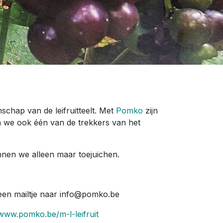
nschap van de leifruitteelt. Met
Pomko
zijn
jn we ook één van de trekkers van het
unnen we alleen maar toejuichen.
t een mailtje naar info@pomko.be
/www.pomko.be/m-l-leifruit