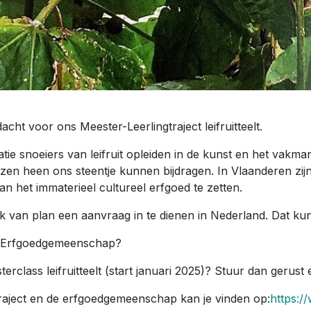
ht voor ons Meester-Leerlingtraject leifruitteelt.
tie snoeiers van leifruit opleiden in de kunst en het vakma
enzen heen ons steentje kunnen bijdragen. In Vlaanderen zi
 van het immaterieel cultureel erfgoed te zetten.
k van plan een aanvraag in te dienen in Nederland. Dat k
uit Erfgoedgemeenschap?
erclass leifruitteelt (start januari 2025)? Stuur dan gerus
traject en de erfgoedgemeenschap kan je vinden op:
https:/