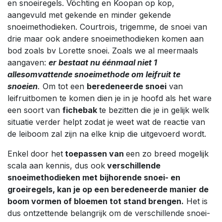
en snoeiregels. Vöchting en Koopan op kop,
aangevuld met gekende en minder gekende
snoeimethodieken. Courtrois, trigemme, de snoei van
drie maar ook andere snoeimethodieken komen aan
bod zoals bv Lorette snoei. Zoals we al meermaals
aangaven:
e
r bestaat nu éénmaal niet 1
allesomvattende snoeimethode om leifruit te
snoeien
.
Om tot een
beredeneerde snoei
van
leifruitbomen te komen dien je in je hoofd als het ware
een soort van
fichebak
te bezitten die je in gelijk welk
situatie verder helpt zodat je weet wat de reactie van
de leiboom zal zijn na elke knip die uitgevoerd wordt.
Enkel door het
toepassen van
een zo breed mogelijk
scala aan kennis, dus ook
verschillende
snoeimethodieken met bijhorende snoei- en
groeiregels, kan je op een beredeneerde manier de
boom vormen of bloemen tot stand brengen.
Het is
dus ontzettende belangrijk om de verschillende snoei-