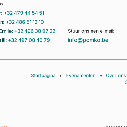
ns
r:
+32 479 44 54 51
n:
+32 486 51 12 10
Emile:
+32 496 38 97 22
Stuur ons een e-mail:
info@pomko.be
ël:
+32 497 08 46 79
Startpagina
•
Evenementen
•
Over ons
C