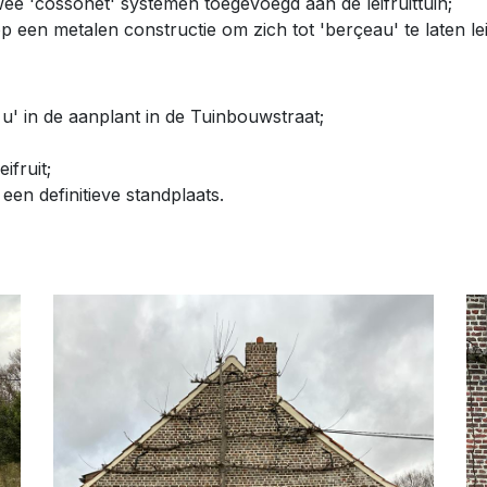
ee 'cossonet' systemen toegevoegd aan de leifruittuin;
p een metalen constructie om zich tot 'berçeau' te laten le
 u' in de aanplant in de Tuinbouwstraat;
ifruit;
 een definitieve standplaats.