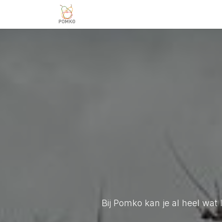
Overslaan naar inhoud
Team
Diensten
Projecten
V
Bij Pomko kan je al heel wat 