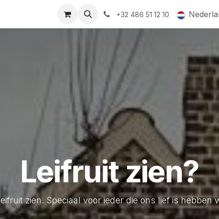
ormingsaanbod
QR-labels
Leifruit
Subsidiedossiers
Nederla
+32 486 51 12 10
Leifruit zien?
leifruit zien. Speciaal voor ieder die ons lief is hebbe