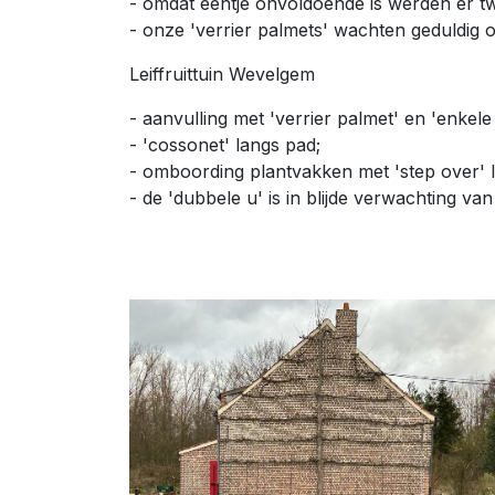
- omdat ééntje onvoldoende is werden er tw
- onze 'verrier palmets' wachten geduldig o
Leiffruittuin Wevelgem
- aanvulling met 'verrier palmet' en 'enkele
- 'cossonet' langs pad;
- omboording plantvakken met 'step over' le
- de 'dubbele u' is in blijde verwachting van