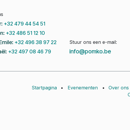
ns
r:
+32 479 44 54 51
n:
+32 486 51 12 10
Emile:
+32 496 38 97 22
Stuur ons een e-mail:
info@pomko.be
ël:
+32 497 08 46 79
Startpagina
•
Evenementen
•
Over ons
C