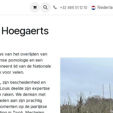
ormingsaanbod
QR-labels
Leifruit
Subsidiedossiers
Nederla
+32 486 51 12 10
 Hoegaerts
s van het overlijden van
amse pomologie en een
oneerd lid van de Nationale
n voor velen.
t, zijn bescheidenheid en
 Louis deelde zijn expertise
te raken. We denken met
eden aan zijn prachtig
momenten op de jaarlijkse
ng in Tivoli, Mechelen.