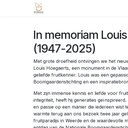
Overslaan naar inhoud
Team
Diensten
Projecten
V
In memoriam Louis
(1947-2025)
Met grote droefheid ontvingen we het nieuw
Louis Hoegaerts, een monument in de Vla
geliefde fruitkenner. Louis was een gepassi
Boomgaardenstichting en een inspiratiebro
Met zijn immense kennis en liefde voor frui
integriteit, heeft hij generaties geïnspireerd.
en passie op een manier die iedereen wist 
warmte terug aan ons bezoek twee jaar gel
fruitparadijs in Weerde en de waardevolle 
entdag van de Nationale Boomgaardenstichti