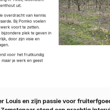
enthout uit.
de overdracht van kennis
waarde. Bij Pomko voelen
swerk voort te zetten.
 bijzondere plek te geven in
jk, door zijn visie en
agen.
end voor het fruitkundig
, maar je werk en geest
r Louis en zijn passie voor fruiterfgo
Zemstenaar stond een prachtig inter