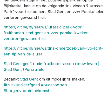
het uitvoeren zijn in het Lousbergspark en op de
Bijlokesite, kan je op de volgende link vinden “Jurassic
Park” voor fruitbomen: Stad Gent en vzw Pomko telen
verloren gewaand fruit
https://vilt.be/nl/nieuws/jurassic-park-voor-
fruitbomen-stad-gent-en-vzw-pomko-kweken-
verloren-gewaand-fruit
https://vilt.be/nl/nieuws/dna-onderzoek-van-ilvo-licht-
een-tip-van-de-sluier
Stad Gent geeft oude fruitboomrassen nieuw leven |
Stad Gent (Persruimte)
Bedankt
Stad Gent
om dit mogelijk te maken.
#fruitkundigerfgoed
#oudesoorten
#borgenvoordetoekomst