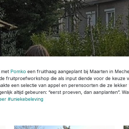
e met
Pomko
een fruithaag aangeplant bij Maarten in Meche
 de fruitproefworkshop die als input diende voor de keuz
aakte een selectie van appel en perensoorten die ze lekker
genlijk altijd gebeuren: “eerst proeven, dan aanplanten”. Wa
eer
#uniekebeleving