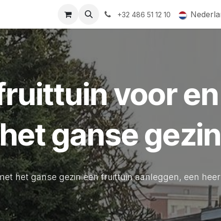
ormingsaanbod
QR-labels
Leifruit
Subsidiedossiers
Nederla
+32 486 51 12 10
fruittuin voor e
het ganse gezi
s met het ganse gezin een fruittuin aanleggen, een heerli