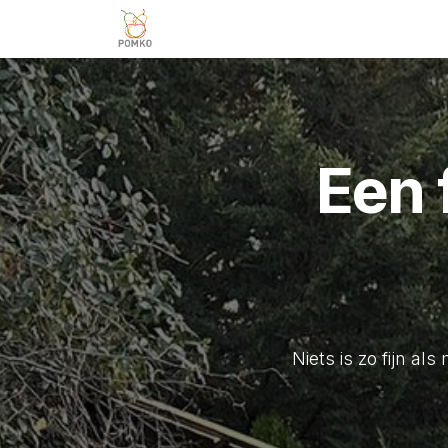
Overslaan naar inhoud
Team
Diensten
Projecten
V
Een 
Niets is zo fijn al