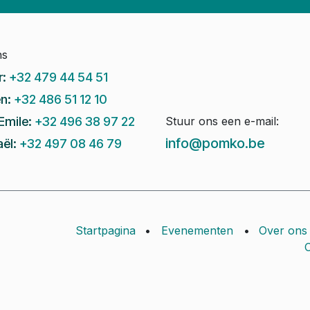
ns
r:
+32 479 44 54 51
n:
+32 486 51 12 10
Emile:
+32 496 38 97 22
Stuur ons een e-mail:
info@pomko.be
ël:
+32 497 08 46 79
Startpagina
•
Evenementen
•
Over ons
C