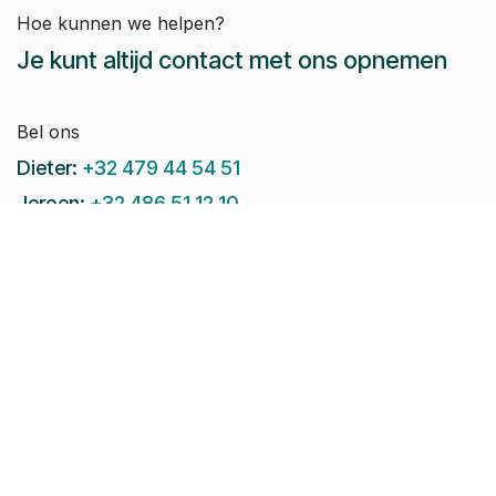
Hoe kunnen we helpen?
Je kunt altijd contact met ons opnemen
Bel ons
Dieter:
+32 479 44 54 51
Jeroen:
+32 486 51 12 10
Paul-Emile:
+32 496 38 97 22
Raphaël:
+32 497 08 46 79
Stuur ons een e-mail:
info@pomko.be
Volg ons