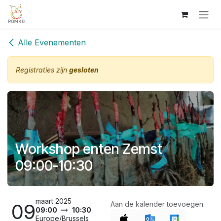
Overslaan naar inhoud
Alle Evenementen
Registraties zijn
gesloten
Workshop enten Zemst
09:00-10:30
maart 2025
09
Aan de kalender toevoegen:
09:00
10:30
Europe/Brussels