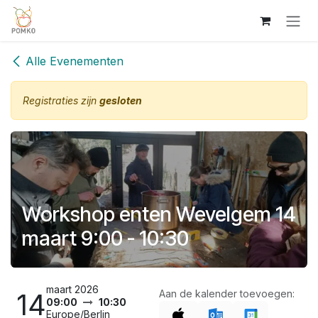
Overslaan naar inhoud
Alle Evenementen
Registraties zijn
gesloten
Workshop enten Wevelgem 14
maart 9:00 - 10:30
maart 2026
14
Aan de kalender toevoegen:
09:00
10:30
Europe/Berlin