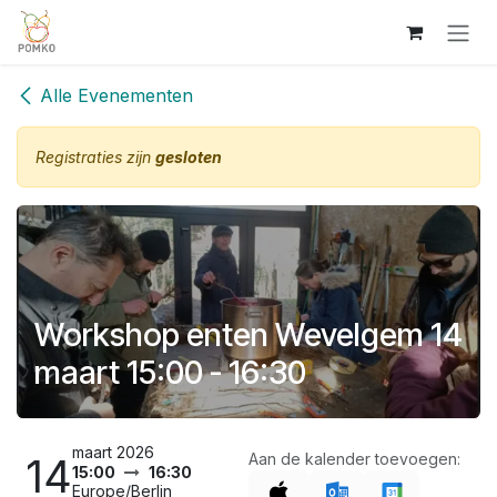
Overslaan naar inhoud
Alle Evenementen
Registraties zijn
gesloten
Workshop enten Wevelgem 14
maart 15:00 - 16:30
maart 2026
14
Aan de kalender toevoegen:
15:00
16:30
Europe/Berlin