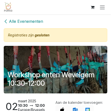
Overslaan naar inhoud
Alle Evenementen
Registraties zijn
gesloten
Workshop enten Wevelgem
10:30-12:00
maart 2025
02
Aan de kalender toevoegen:
10:30
12:00
Europe/Brussels