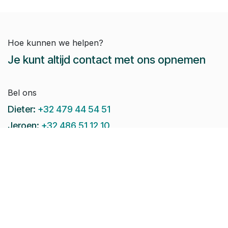
Hoe kunnen we helpen?
Je kunt altijd contact met ons opnemen
Bel ons
Dieter:
+32 479 44 54 51
Jeroen:
+32 486 51 12 10
Paul-Emile:
+32 496 38 97 22
Raphaël:
+32 497 08 46 79
Stuur ons een e-mail:
info@pomko.be