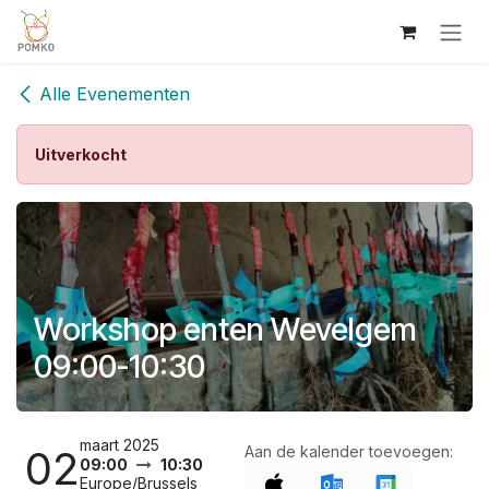
Overslaan naar inhoud
Alle Evenementen
Uitverkocht
Workshop enten Wevelgem
09:00-10:30
maart 2025
02
Aan de kalender toevoegen:
09:00
10:30
Europe/Brussels