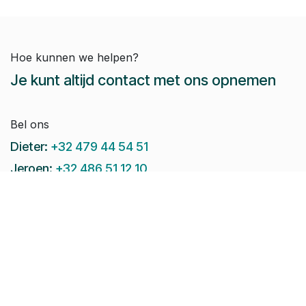
Hoe kunnen we helpen?
Je kunt altijd contact met ons opnemen
Bel ons
Dieter:
+32 479 44 54 51
Jeroen:
+32 486 51 12 10
Paul-Emile:
+32 496 38 97 22
Raphaël:
+32 497 08 46 79
Stuur ons een e-mail:
info@pomko.be