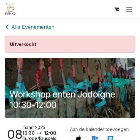
Overslaan naar inhoud
Alle Evenementen
Uitverkocht
Workshop enten Jodoigne
10:30-12:00
maart 2025
08
Aan de kalender toevoegen:
10:30
12:00
Europe/Brussels