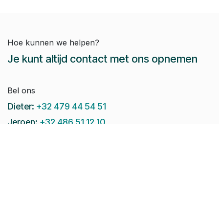
Hoe kunnen we helpen?
Je kunt altijd contact met ons opnemen
Bel ons
Dieter:
+32 479 44 54 51
Jeroen:
+32 486 51 12 10
Paul-Emile:
+32 496 38 97 22
Raphaël:
+32 497 08 46 79
Stuur ons een e-mail:
info@pomko.be