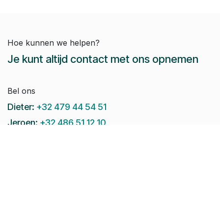
Hoe kunnen we helpen?
Je kunt altijd contact met ons opnemen
Bel ons
Dieter:
+32 479 44 54 51
Jeroen:
+32 486 51 12 10
Paul-Emile:
+32 496 38 97 22
Raphaël:
+32 497 08 46 79
Stuur ons een e-mail:
info@pomko.be