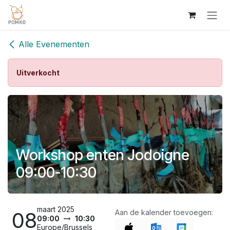
Overslaan naar inhoud
Alle Evenementen
Uitverkocht
Workshop enten Jodoigne
09:00-10:30
maart 2025
08
Aan de kalender toevoegen:
09:00
10:30
Europe/Brussels