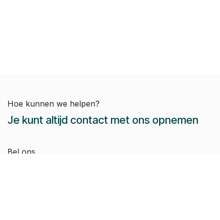
Hoe kunnen we helpen?
Je kunt altijd contact met ons opnemen
Bel ons
Dieter:
+32 479 44 54 51
Jeroen:
+32 486 51 12 10
Paul-Emile:
+32 496 38 97 22
Raphaël:
+32 497 08 46 79