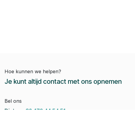
Hoe kunnen we helpen?
Je kunt altijd contact met ons opnemen
Bel ons
Dieter:
+32 479 44 54 51
Jeroen:
+32 486 51 12 10
Paul-Emile:
+32 496 38 97 22