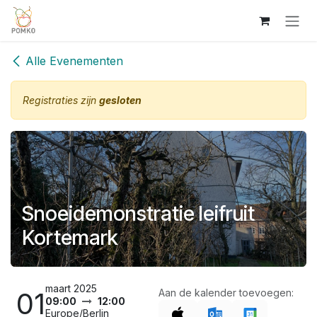
Overslaan naar inhoud
Alle Evenementen
Registraties zijn
gesloten
Snoeidemonstratie leifruit
Kortemark
maart 2025
01
Aan de kalender toevoegen:
09:00
12:00
Europe/Berlin