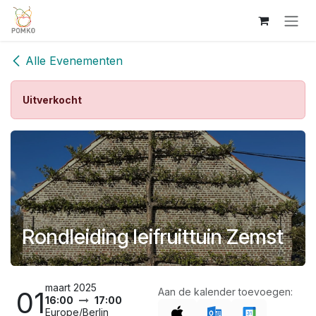
Overslaan naar inhoud
Alle Evenementen
Uitverkocht
Rondleiding leifruittuin Zemst
maart 2025
01
Aan de kalender toevoegen:
16:00
17:00
Europe/Berlin