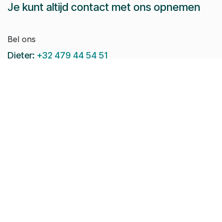
Je kunt altijd contact met ons opnemen
Bel ons
Dieter:
+32 479 44 54 51
Jeroen:
+32 486 51 12 10
Paul-Emile:
+32 496 38 97 22
Raphaël:
+32 497 08 46 79
Stuur ons een e-mail:
info@pomko.be
Volg ons