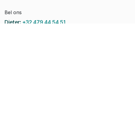
Bel ons
Dieter:
+32 479 44 54 51
Jeroen:
+32 486 51 12 10
Paul-Emile:
+32 496 38 97 22
Raphaël:
+32 497 08 46 79
Stuur ons een e-mail:
info@pomko.be
Volg ons