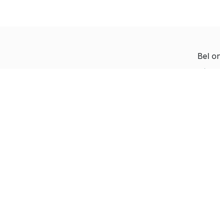
Bel o
Diete
Hoe kunnen we helpen?
Jeroe
Je kunt altijd contact
Paul-
met ons opnemen
Rapha