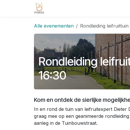
Overslaan naar inhoud
Team
Diensten
Projecten
V
Alle evenementen
Rondleiding leifruittu
Rondleiding leifr
16:30
Kom en ontdek de sierlijke mogelijkhe
In en rond de tuin van leifruitexpert Dieter 
graag mee op een geanimeerde rondleiding doo
aanleg in de Tuinbouwstraat.