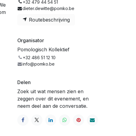
+32 479 44 54 51
 We
dieter.dewitte@pomko.be
 om
Routebeschrijving
Organisator
Pomologisch Kollektief
+32 486 51 12 10
info@pomko.be
Delen
Zoek uit wat mensen zien en
zeggen over dit evenement, en
neem deel aan de conversatie.