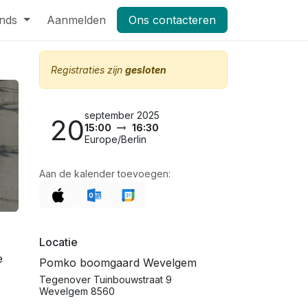
nds
Pers
Aanmelden
Shop
Vacatures
Ons contacteren
Masterclass Leifruit 2026_dag
Registraties zijn
gesloten
september 2025
20
15:00
16:30
Europe/Berlin
Aan de kalender toevoegen:
Locatie
e
Pomko boomgaard Wevelgem
Tegenover Tuinbouwstraat 9
Wevelgem 8560