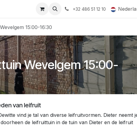
ormingsaanbod
QR-labels
Leifruit
Subsidiedossiers
Nederla
+32 486 51 12 10
in Wevelgem 15:00-16:30
uittuin Wevelgem 15:00-
den van leifruit
Dewitte vind je tal van diverse leifruitvormen. Dieter neemt j
rheen de leifruittuin in de tuin van Dieter en de leifruit