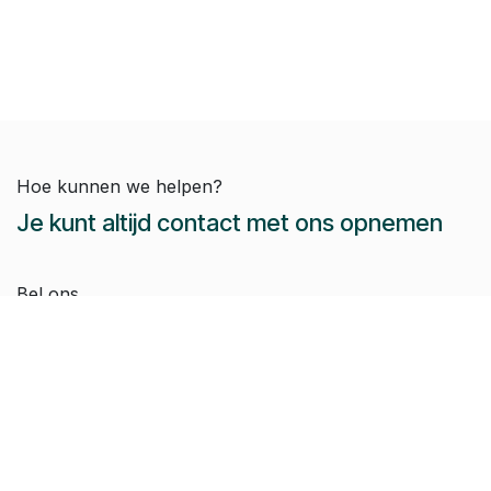
Hoe kunnen we helpen?
Je kunt altijd contact met ons opnemen
Bel ons
Dieter:
+32 479 44 54 51
Jeroen:
+32 486 51 12 10
Paul-Emile:
+32 496 38 97 22
Raphaël:
+32 497 08 46 79