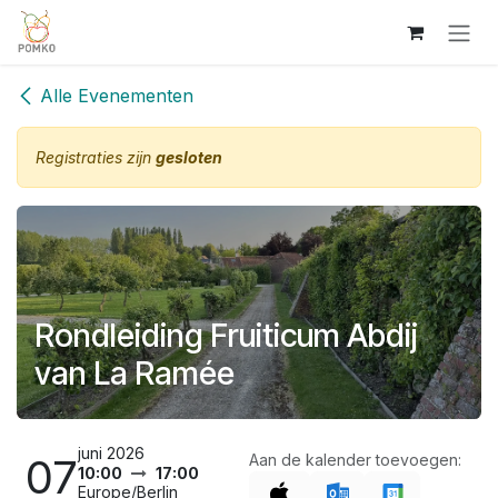
Overslaan naar inhoud
Alle Evenementen
Registraties zijn
gesloten
Rondleiding Fruiticum Abdij
van La Ramée
juni 2026
07
Aan de kalender toevoegen:
10:00
17:00
Europe/Berlin