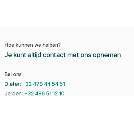
Hoe kunnen we helpen?
Je kunt altijd contact met ons opnemen
Bel ons
Dieter:
+32 479 44 54 51
Jeroen:
+32 486 51 12 10
Paul-Emile:
+32 496 38 97 22
Raphaël:
+32 497 08 46 79
Stuur ons een e-mail: