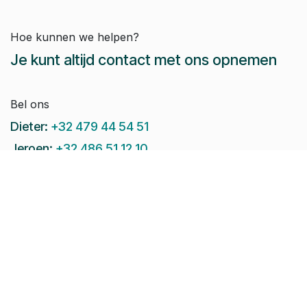
Hoe kunnen we helpen?
Je kunt altijd contact met ons opnemen
Bel ons
Dieter:
+32 479 44 54 51
Jeroen:
+32 486 51 12 10
Paul-Emile:
+32 496 38 97 22
Raphaël:
+32 497 08 46 79
Stuur ons een e-mail:
info@pomko.be
Volg ons