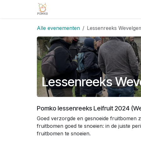
Overslaan naar inhoud
Team
Diensten
Projecten
V
Alle evenementen
Lessenreeks Wevelgem: 
Lessenreeks Wevel
Pomko lessenreeks Leifruit 2024 (
Goed verzorgde en gesnoeide fruitbomen zo
fruitbomen goed te snoeien: in de juiste per
fruitbomen te snoeien.