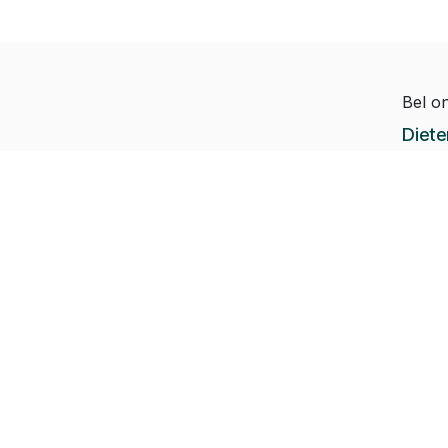
Bel o
Diete
Hoe kunnen we helpen?
Jeroe
Je kunt altijd contact
Paul-
met ons opnemen
Rapha