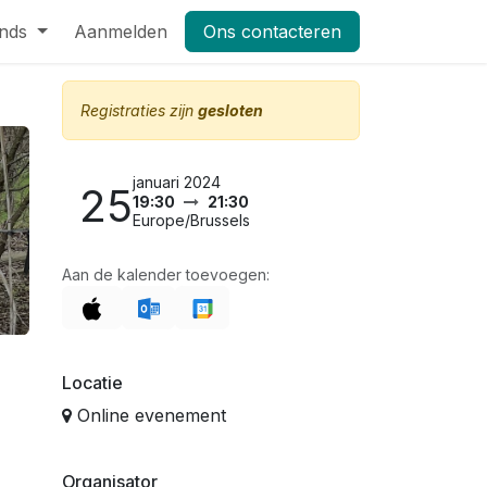
nds
Pers
Aanmelden
Shop
Vacatures
Ons contacteren
Masterclass Leifruit 2026_dag
Registraties zijn
gesloten
januari 2024
25
19:30
21:30
Europe/Brussels
Aan de kalender toevoegen:
Locatie
Online evenement
Organisator