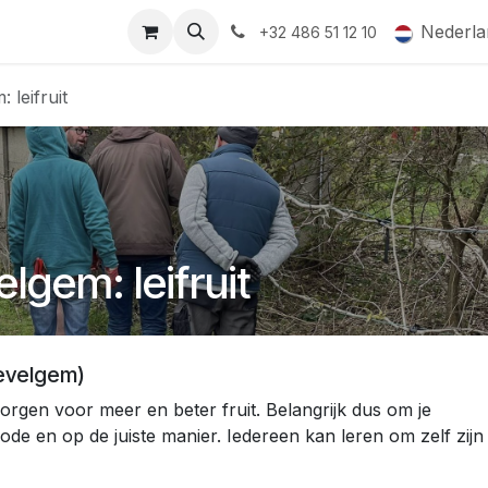
ormingsaanbod
QR-labels
Leifruit
Subsidiedossiers
Nederla
+32 486 51 12 10
leifruit
gem: leifruit
Wevelgem)
rgen voor meer en beter fruit. Belangrijk dus om je
iode en op de juiste manier. Iedereen kan leren om zelf zijn