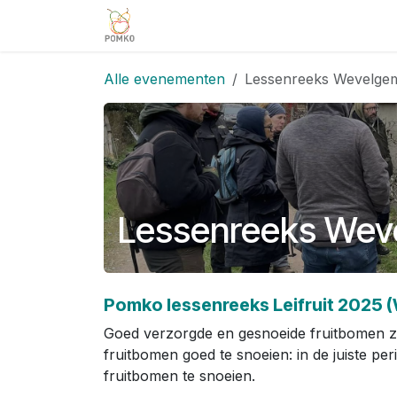
Overslaan naar inhoud
Team
Diensten
Projecten
V
Alle evenementen
Lessenreeks Wevelgem:
Lessenreeks Weve
Pomko lessenreeks Leifruit 2025 
Goed verzorgde en gesnoeide fruitbomen zo
fruitbomen goed te snoeien: in de juiste per
fruitbomen te snoeien.