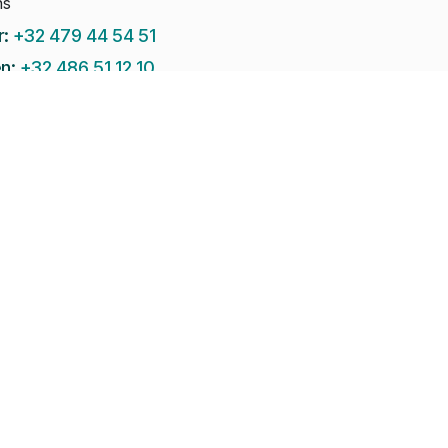
ns
r:
+32 479 44 54 51
n:
+32 486 51 12 10
Emile:
+32 496 38 97 22
Stuur ons een e-mail:
info@pomko.be
ël:
+32 497 08 46 79
Startpagina
•
Evenementen
•
Over ons
C
Aangebod
ands