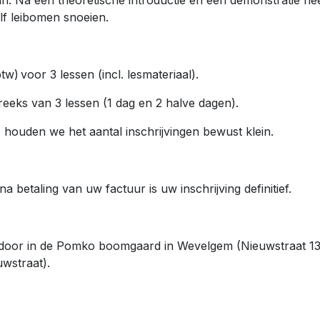
an. Na een theoretische introductie en een demonstratie n
elf leibomen snoeien.
btw) voor 3 lessen (incl. lesmateriaal).
reeks van 3 lessen (1 dag en 2 halve dagen).
, houden we het aantal inschrijvingen bewust klein.
a betaling van uw factuur is uw inschrijving definitief.
n door in de Pomko boomgaard in Wevelgem (Nieuwstraat 13
uwstraat).