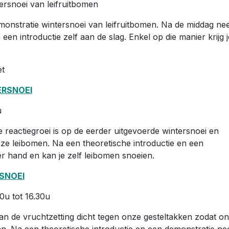
tersnoei van leifruitbomen
emonstratie wintersnoei van leifruitbomen. Na de middag n
een introductie zelf aan de slag. Enkel op die manier krijg j
et
ERSNOEI
u
reactiegroei is op de eerder uitgevoerde wintersnoei en
e leibomen. Na een theoretische introductie en een
er hand en kan je zelf leibomen snoeien.
SNOEI
0u tot 16.30u
n de vruchtzetting dicht tegen onze gesteltakken zodat o