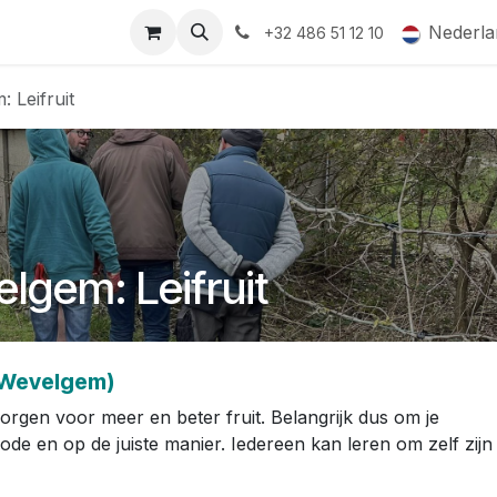
ormingsaanbod
QR-labels
Leifruit
Subsidiedossiers
Nederla
+32 486 51 12 10
 Leifruit
lgem: Leifruit
(Wevelgem)
rgen voor meer en beter fruit. Belangrijk dus om je
iode en op de juiste manier. Iedereen kan leren om zelf zijn