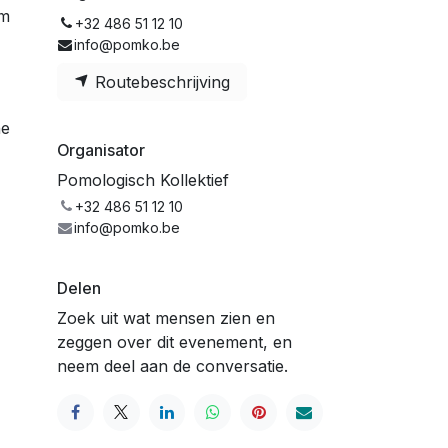
om
+32 486 51 12 10
info@pomko.be
Routebeschrijving
he
Organisator
Pomologisch Kollektief
+32 486 51 12 10
info@pomko.be
Delen
Zoek uit wat mensen zien en
zeggen over dit evenement, en
neem deel aan de conversatie.