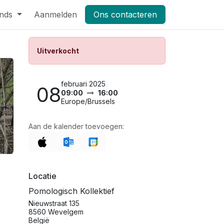
nds
Pers
Aanmelden
Shop
Vacatures
Ons contacteren
Masterclass Leifruit 2026_dag
Uitverkocht
februari 2025
08
09:00
16:00
Europe/Brussels
Aan de kalender toevoegen:
Locatie
Pomologisch Kollektief
Nieuwstraat 135
8560 Wevelgem
België