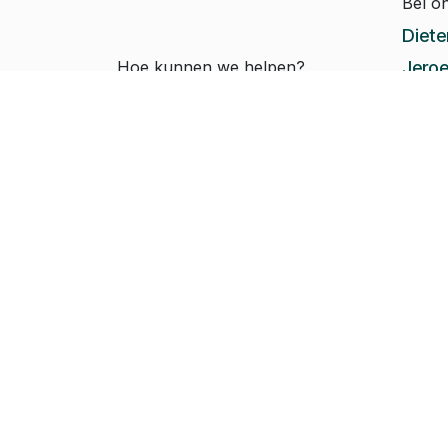
Bel o
Diete
Hoe kunnen we helpen?
Jeroe
Je kunt altijd contact
Paul-
met ons opnemen
Rapha
Copyright © 2022-2026 Pomko
Nederl