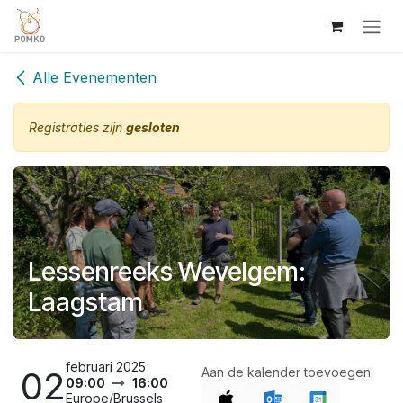
Overslaan naar inhoud
Alle Evenementen
Registraties zijn
gesloten
Lessenreeks Wevelgem:
Laagstam
februari 2025
02
Aan de kalender toevoegen:
09:00
16:00
Europe/Brussels