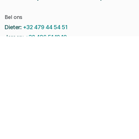
Bel ons
Dieter:
+32 479 44 54 51
Jeroen:
+32 486 51 12 10
Paul-Emile:
+32 496 38 97 22
Raphaël:
+32 497 08 46 79
Stuur ons een e-mail:
info@pomko.be
Volg ons