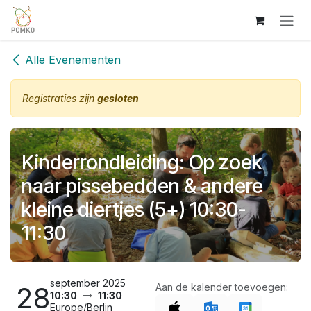
Overslaan naar inhoud
Alle Evenementen
Registraties zijn
gesloten
Kinderrondleiding: Op zoek
naar pissebedden & andere
kleine diertjes (5+) 10:30-
11:30
september 2025
28
Aan de kalender toevoegen:
10:30
11:30
Europe/Berlin