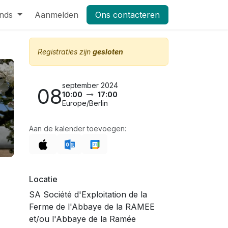
nds
Pers
Aanmelden
Shop
Vacatures
Ons contacteren
Masterclass Leifruit 2026_dag
Registraties zijn
gesloten
september 2024
08
10:00
17:00
Europe/Berlin
Aan de kalender toevoegen:
Locatie
SA Société d'Exploitation de la
Ferme de l'Abbaye de la RAMEE
et/ou l'Abbaye de la Ramée