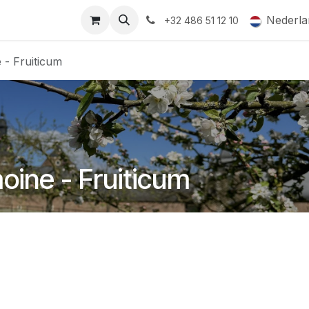
ormingsaanbod
QR-labels
Leifruit
Subsidiedossiers
Nederla
+32 486 51 12 10
 - Fruiticum
oine - Fruiticum