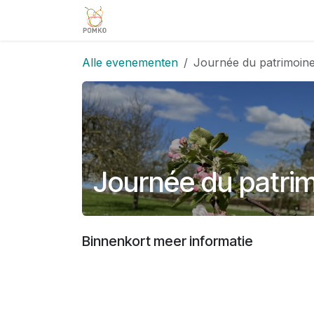
Overslaan naar inhoud
Team
Diensten
Projecten
V
Alle evenementen
Journée du patrimoine
Journée du patrim
Binnenkort meer informatie