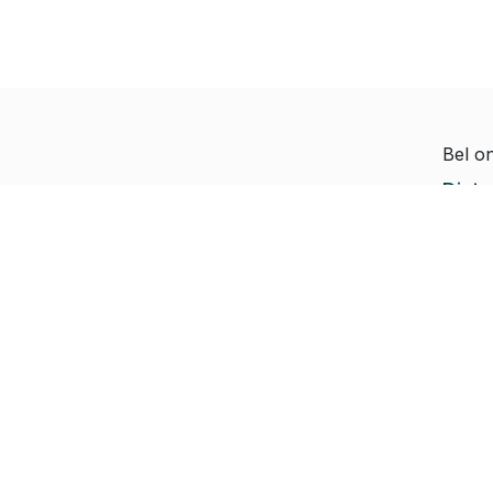
Bel o
Diete
Hoe kunnen we helpen?
Jeroe
Je kunt altijd contact
Paul-
met ons opnemen
Rapha