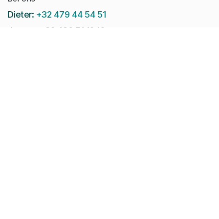
Dieter:
+32 479 44 54 51
Jeroen:
+32 486 51 12 10
Paul-Emile:
+32 496 38 97 22
Raphaël:
+32 497 08 46 79
Stuur ons een e-mail:
info@pomko.be
Volg ons