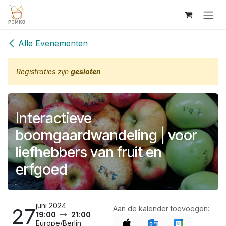
Overslaan naar inhoud
Alle Evenementen
Registraties zijn
gesloten
Interactieve
boomgaardwandeling | voor
liefhebbers van fruit en
erfgoed
juni 2024
27
Aan de kalender toevoegen:
19:00
21:00
Europe/Berlin