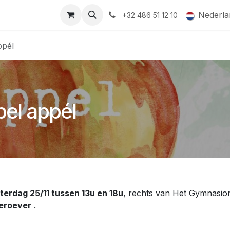
ormingsaanbod
QR-labels
Leifruit
Subsidiedossiers
Nederla
+32 486 51 12 10
ppél
pel appél
terdag 25/11 tussen 13u en 18u
, rechts van Het Gymnasio
keroever
.