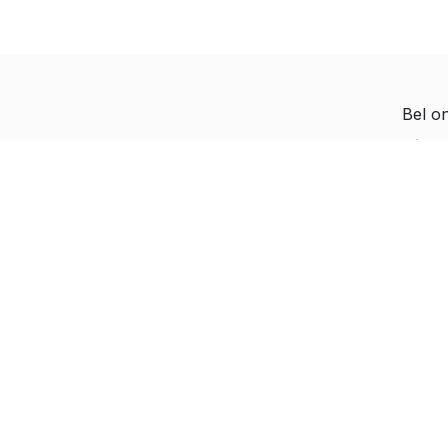
Bel o
Diete
Hoe kunnen we helpen?
Jeroe
Je kunt altijd contact
Paul-
met ons opnemen
Rapha