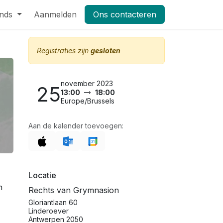
nds
Pers
Aanmelden
Shop
Vacatures
Ons contacteren
Masterclass Leifruit 2026_dag
Registraties zijn
gesloten
november 2023
25
13:00
18:00
Europe/Brussels
Aan de kalender toevoegen:
Locatie
n
Rechts van Grymnasion
Gloriantlaan 60
Linderoever
Antwerpen 2050