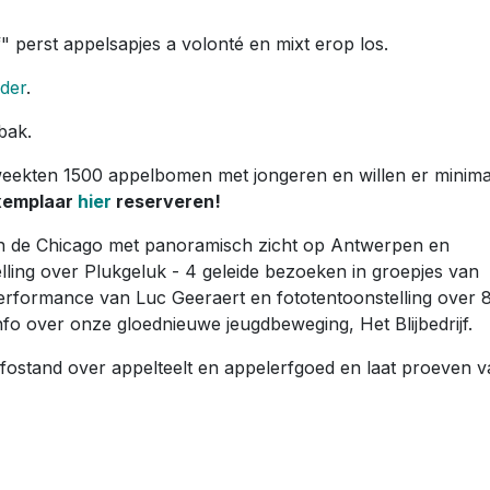
jf" perst appelsapjes a volonté en mixt erop los.
ider
.
bak.
weekten 1500 appelbomen met jongeren en willen er minima
xemplaar
hier
reserveren!
an de Chicago met panoramisch zicht op Antwerpen en
ling over Plukgeluk - 4 geleide bezoeken in groepjes van
formance van Luc Geeraert en fototentoonstelling over 
nfo over onze gloednieuwe jeugdbeweging, Het Blijbedrijf.
fostand over appelteelt en appelerfgoed en laat proeven 