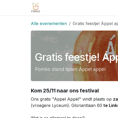
Overslaan naar inhoud
Team
Diensten
Projecten
V
Alle evenementen
Gratis feestje! Áppel a
Gratis feestje! Áp
Pomko stand tijden Áppel appél
Kom 25/11 naar ons festival
Ons gratis "Appel Appél" vindt plaats op
za
(vroegere Lyceum). Gloriantlaan 60
te Lin