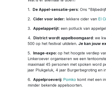
Wat is er allemaal te doen?
1.
De Appel-sensatie-pers
: Ons "Blijbedri
2.
Cider voor ieder:
lekkere cider van
El C
3.
Appelappetijt
: een potluck van appelge
4.
District wordt appelboomgaard
: we k
500 op het festival uitdelen.
Je kan jouw e
5.
Image-expo:
op het hoogste verdiep v
Linkeroever organiseren we een tentoonstel
maximaal 45 personen met spoken word per
jaar Plukgeluk, 4 jaar Burgerbegroting en i
6.
Appelproeverij:
Pomko
komt met een in
minder bekende appelsoorten.