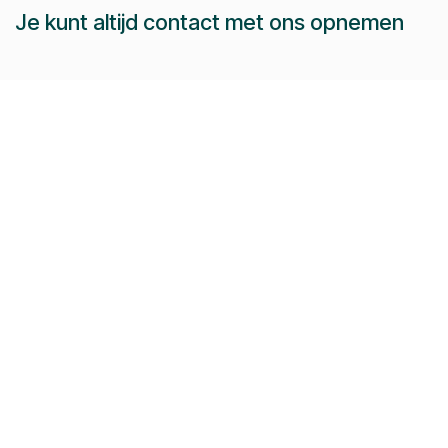
Je kunt altijd contact met ons opnemen
Bel ons
Dieter:
+32 479 44 54 51
Jeroen:
+32 486 51 12 10
Paul-Emile:
+32 496 38 97 22
Raphaël:
+32 497 08 46 79
Stuur ons een e-mail:
info@pomko.be
Volg ons