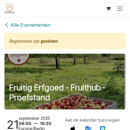
Overslaan naar inhoud
Alle Evenementen
Registraties zijn
gesloten
Fruitig Erfgoed - Fruithub -
Proefstand
september 2025
21
Aan de kalender toevoegen:
09:00
16:30
Europe/Berlin