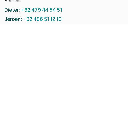
Bel ons
Dieter:
+32 479 44 54 51
Jeroen:
+32 486 51 12 10
Paul-Emile:
+32 496 38 97 22
Raphaël:
+32 497 08 46 79
Stuur ons een e-mail:
info@pomko.be
Volg ons