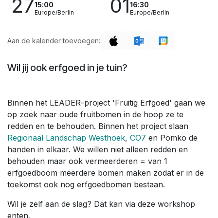
27
01
15:00
16:30
Europe/Berlin
Europe/Berlin
Aan de kalender toevoegen:
Wil jij ook erfgoed in je tuin?
Binnen het LEADER-project 'Fruitig Erfgoed' gaan we
op zoek naar oude fruitbomen in de hoop ze te
redden en te behouden. Binnen het project slaan
Regionaal Landschap Westhoek
,
CO7
en Pomko de
handen in elkaar. We willen niet alleen redden en
behouden maar ook vermeerderen = van 1
erfgoedboom meerdere bomen maken zodat er in de
toekomst ook nog erfgoedbomen bestaan.
Wil je zelf aan de slag? Dat kan via deze workshop
enten.