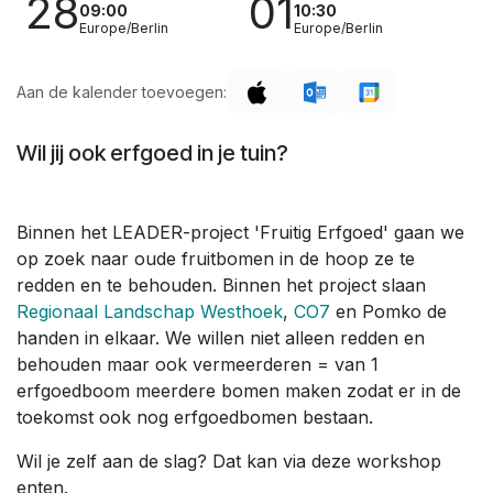
28
01
09:00
10:30
Europe/Berlin
Europe/Berlin
Aan de kalender toevoegen:
Wil jij ook erfgoed in je tuin?
Binnen het LEADER-project 'Fruitig Erfgoed' gaan we
op zoek naar oude fruitbomen in de hoop ze te
redden en te behouden. Binnen het project slaan
Regionaal Landschap Westhoek
,
CO7
en Pomko de
handen in elkaar. We willen niet alleen redden en
behouden maar ook vermeerderen = van 1
erfgoedboom meerdere bomen maken zodat er in de
toekomst ook nog erfgoedbomen bestaan.
Wil je zelf aan de slag? Dat kan via deze workshop
enten.