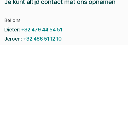
Je kunt altijd contact met ons opnemen
Bel ons
Dieter:
+32 479 44 54 51
Jeroen:
+32 486 51 12 10
Paul-Emile:
+32 496 38 97 22
Raphaël:
+32 497 08 46 79
Stuur ons een e-mail:
info@pomko.be
Volg ons