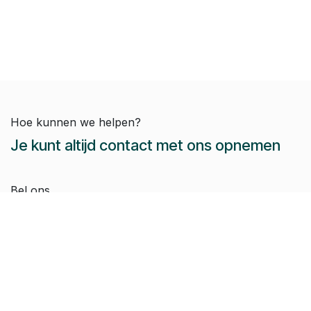
Hoe kunnen we helpen?
Je kunt altijd contact met ons opnemen
Bel ons
Dieter:
+32 479 44 54 51
Jeroen:
+32 486 51 12 10
Paul-Emile:
+32 496 38 97 22
Raphaël:
+32 497 08 46 79