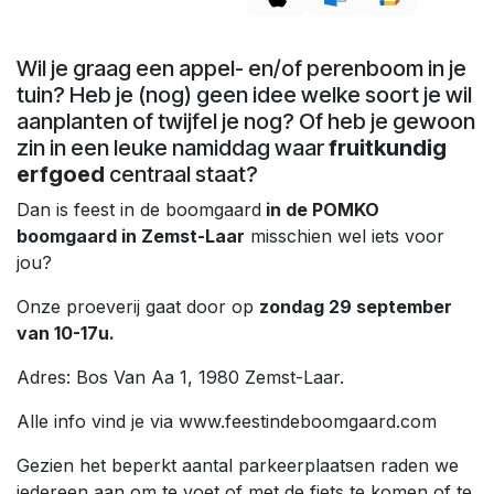
Wil je graag een appel- en/of perenboom in je
tuin? Heb je (nog) geen idee welke soort je wil
aanplanten of twijfel je nog? Of heb je gewoon
zin in een leuke namiddag waar
fruitkundig
erfgoed
centraal staat?
Dan is feest in de boomgaard
in de POMKO
boomgaard in Zemst-Laar
misschien wel iets voor
jou?
Onze proeverij gaat door op
zondag 29 september
van 10-17u.
Adres: Bos Van Aa 1, 1980 Zemst-Laar.
Alle info vind je via www.feestindeboomgaard.com
Gezien het beperkt aantal parkeerplaatsen raden we
iedereen aan om te voet of met de fiets te komen of te