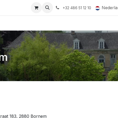
ormingsaanbod
QR-labels
Leifruit
Subsidiedossiers
Nederla
+32 486 51 12 10
em
traat 183, 2880 Bornem