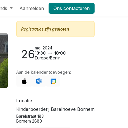
nds
Pers
Aanmelden
Shop
Vacatures
Ons contacteren
Masterclass Leifruit 2026_dag
Registraties zijn
gesloten
mei 2024
26
13:30
18:00
Europe/Berlin
Aan de kalender toevoegen:
Locatie
Kinderboerderij Barelhoeve Bornem
Barelstraat 183
Bornem 2880