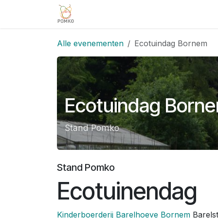
Overslaan naar inhoud
Team
Diensten
Projecten
V
Alle evenementen
Ecotuindag Bornem
Ecotuindag Born
Stand Pomko
Stand Pomko
Ecotuinendag
Kinderboerderij Barelhoeve Bornem
Barels