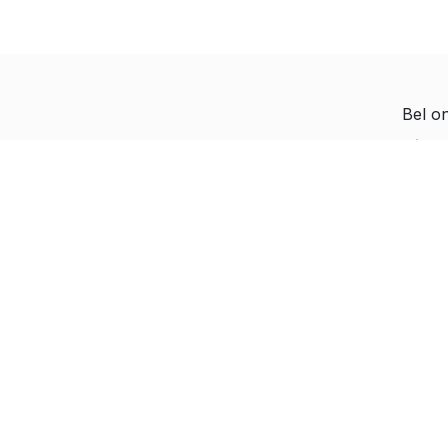
Bel o
Diete
Hoe kunnen we helpen?
Jeroe
Je kunt altijd contact
Paul-
met ons opnemen
Rapha