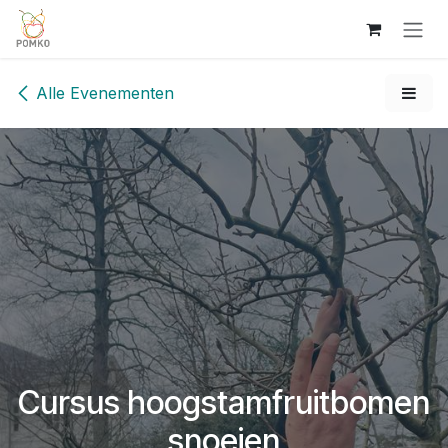
Overslaan naar inhoud
Alle Evenementen
Cursus hoogstamfruitbomen
snoeien