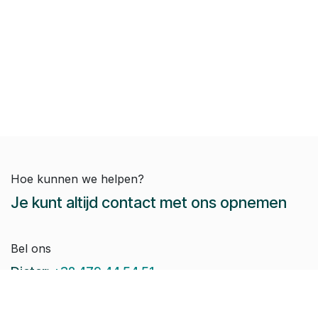
Hoe kunnen we helpen?
Je kunt altijd contact met ons opnemen
Bel ons
Dieter:
+32 479 44 54 51
Jeroen:
+32 486 51 12 10
Paul-Emile:
+32 496 38 97 22